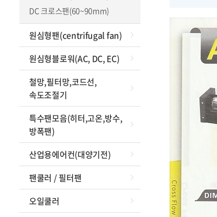
방
DC 크로스팬(60~90mm)
이동식에어
원심형팬(centrifugal fan)
Frame
원심형블로워(AC, DC, EC)
특가
철망,필터망,코드선,
속도조절기
특수팬모음(히터,고온,방수,
방폭팬)
산업용에어컨(대양기전)
팬쿨러 / 필터팬
오일쿨러