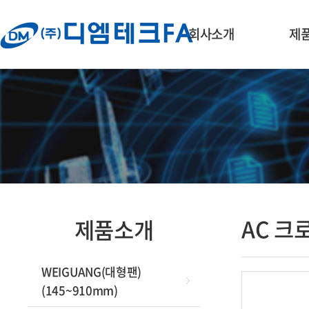
회사소개
제
회사개요·연혁
WEIGUA
(145
대표인사말
AC 냉각
오시는 길
EC 냉각
DC 냉각
브랜드
AC 크
제품소개
블로워(B
WEIGUANG(대형팬)
크로스팬
F
(145~910mm)