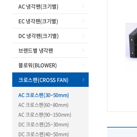
원심형팬(ce
AC 냉각팬(크기별)
f
원심형블
EC 냉각팬(크기별)
DC
DC 냉각팬(크기별)
철망,필터
속도
브랜드별 냉각팬
특수팬모
고온,방
블로워(BLOWER)
산업
크로스팬(CROSS FAN)
(대
팬쿨러 
AC 크로스팬(30~50mm)
AC 크로스팬(60~80mm)
오
AC 크로스팬(90~150mm)
팬날개/크
DC 크로스팬(25~30mm)
타코제
DC 크로스팬(40~50mm)