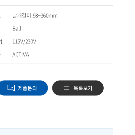
즈
날개길이:98~360mm
링
Ball
)
115V/230V
사
ACTIVA
제품문의
목록보기