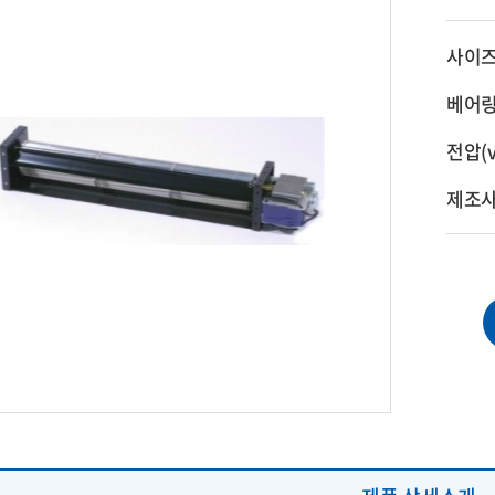
팬(centrifugal
fan)
사이
심형블로워(AC,
DC, EC)
베어
,필터망,코드선,
전압(v
속도조절기
제조
수팬모음(히터,
온,방수,방폭팬)
산업용에어컨
(대양기전)
쿨러 / 필터팬
오일쿨러
개/크로스팬 날개
타코제너레이터