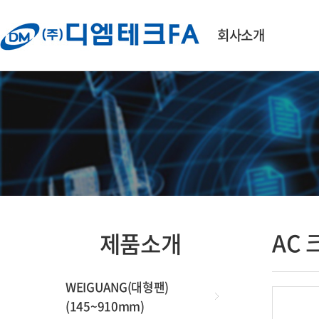
회사소개
회사개요·연혁
WE
(
대표인사말
AC
오시는 길
EC
DC
브
AC 
제품소개
블로
크
WEIGUANG(대형팬)
(145~910mm)