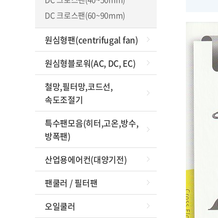
DC 크로스팬(60~90mm)
이동
원심형팬(centrifugal fan)
Fr
원심형블로워(AC, DC, EC)
철망,필터망,코드선,
속도조절기
특수팬모음(히터,고온,방수,
방폭팬)
산업용에어컨(대양기전)
팬쿨러 / 필터팬
오일쿨러