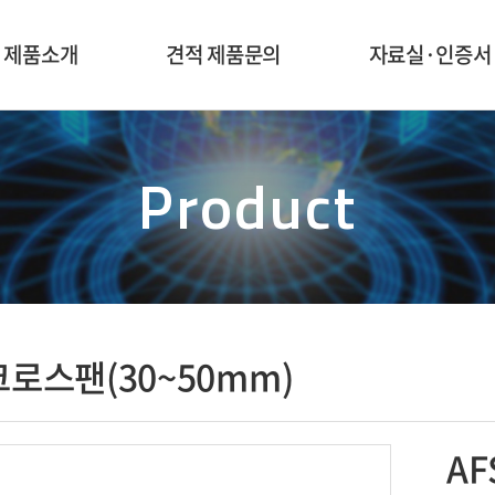
제품소개
견적 제품문의
자료실·인증서
IGUANG(대형팬)
견적 제품문의
자료실
145~910mm)
Product
인증서
 냉각팬(크기별)
 냉각팬(크기별)
 냉각팬(크기별)
랜드별 냉각팬
크로스팬(30~50mm)
워(BLOWER)
로스팬(CROSS
AF
FAN)