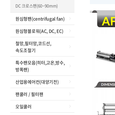
방
DC 크로스팬(60~90mm)
이동식에어
원심형팬(centrifugal fan)
Frame
원심형블로워(AC, DC, EC)
특가
철망,필터망,코드선,
속도조절기
특수팬모음(히터,고온,방수,
방폭팬)
산업용에어컨(대양기전)
팬쿨러 / 필터팬
오일쿨러