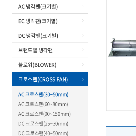
원심형팬(ce
AC 냉각팬(크기별)
f
원심형블
EC 냉각팬(크기별)
DC
DC 냉각팬(크기별)
철망,필터
속도
브랜드별 냉각팬
특수팬모
고온,방
블로워(BLOWER)
산업
크로스팬(CROSS FAN)
(대
팬쿨러 
AC 크로스팬(30~50mm)
AC 크로스팬(60~80mm)
오
AC 크로스팬(90~150mm)
팬날개/크
DC 크로스팬(25~30mm)
타코제
DC 크로스팬(40~50mm)