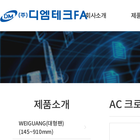
회사소개
제
회사개요·연혁
WEIGUA
(145
대표인사말
AC 냉각
오시는 길
EC 냉각
DC 냉각
브랜드
AC 크
제품소개
블로워(B
WEIGUANG(대형팬)
크로스팬
F
(145~910mm)